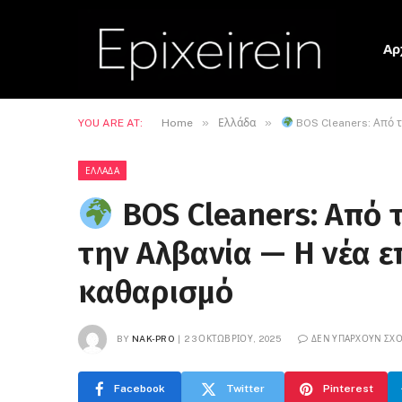
Αρ
»
»
YOU ARE AT:
Home
Ελλάδα
BOS Cleaners: Από τ
ΕΛΛΆΔΑ
BOS Cleaners: Από 
την Αλβανία — Η νέα 
καθαρισμό
BY
NAK-PRO
23 ΟΚΤΩΒΡΊΟΥ, 2025
ΔΕΝ ΥΠΆΡΧΟΥΝ ΣΧΌ
Facebook
Twitter
Pinterest