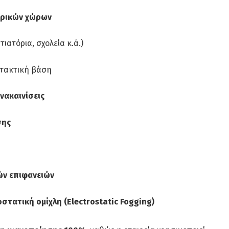
ορικών χώρων
ιατόρια, σχολεία κ.ά.)
 τακτική βάση
νακαινίσεις
σης
ών επιφανειών
στατική ομίχλη (Electrostatic Fogging)