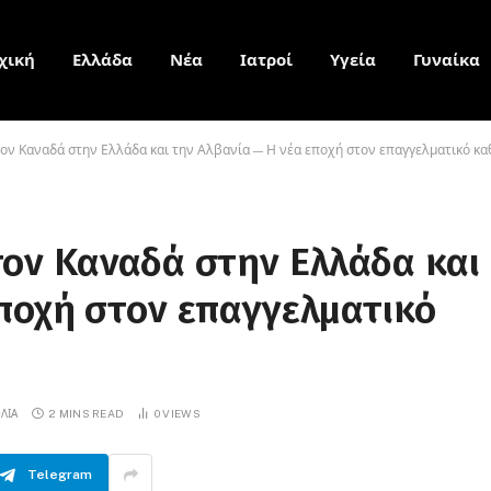
χική
Ελλάδα
Νέα
Ιατροί
Υγεία
Γυναίκα
ον Καναδά στην Ελλάδα και την Αλβανία — Η νέα εποχή στον επαγγελματικό κα
τον Καναδά στην Ελλάδα και
εποχή στον επαγγελματικό
ΛΙΑ
2 MINS READ
0
VIEWS
Telegram