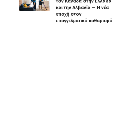
τον Καναδά στην Ελλάδα
και την Αλβανία — Η νέα
εποχή στον
επαγγελματικό καθαρισμό