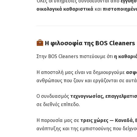
Όλες οι υπηρεσίες συνοδεύονται από
εγγύησ
οικολογικά καθαριστικά
και
πιστοποιημένο
Η φιλοσοφία της BOS Cleaners
Στην BOS Cleaners πιστεύουμε ότι
η καθαριό
Η αποστολή μας είναι να δημιουργούμε
ασφα
ανθρώπους που ζουν και εργάζονται σε αυτά
Ο συνδυασμός
τεχνογνωσίας, επαγγελματισ
σε διεθνές επίπεδο.
Η παρουσία μας σε
τρεις χώρες — Καναδά, 
ανάπτυξης και της εμπιστοσύνης που δείχνο