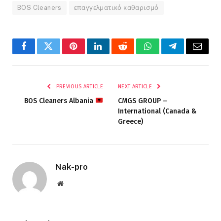
BOS Cleaners
επαγγελματικό καθαρισμό
Facebook
Twitter
Pinterest
LinkedIn
Reddit
WhatsApp
Telegram
Email
PREVIOUS ARTICLE
NEXT ARTICLE
BOS Cleaners Albania
CMGS GROUP –
International (Canada &
Greece)
Nak-pro
Website