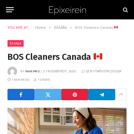
»
»
YOU ARE AT:
Home
Ελλάδα
BOS Cleaners Canada
ΕΛΛΆΔΑ
BOS Cleaners Canada
BY
NAK-PRO
27 ΝΟΕΜΒΡΊΟΥ, 2025
ΔΕΝ ΥΠΆΡΧΟΥΝ ΣΧΌΛΙΑ
1 MIN READ
1
VIEWS