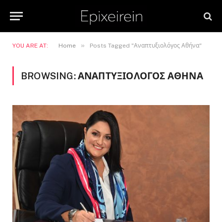
»
YOU ARE AT:
Home
Posts Tagged "Αναπτυξιολόγος Αθήνα"
BROWSING:
ΑΝΑΠΤΥΞΙΟΛΌΓΟΣ ΑΘΉΝΑ