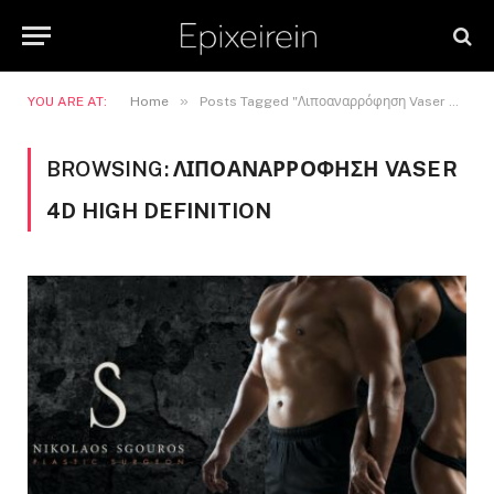
»
YOU ARE AT:
Home
Posts Tagged "Λιποαναρρόφηση Vaser 4D High Definition"
BROWSING:
ΛΙΠΟΑΝΑΡΡΌΦΗΣΗ VASER
4D HIGH DEFINITION