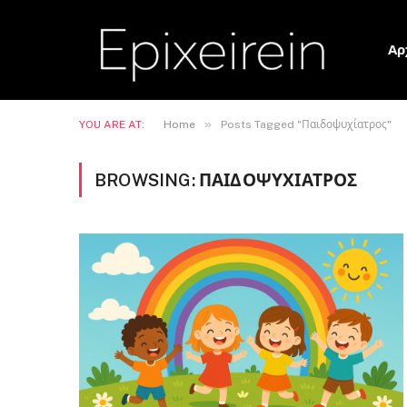
Αρ
»
YOU ARE AT:
Home
Posts Tagged "Παιδοψυχίατρος"
BROWSING:
ΠΑΙΔΟΨΥΧΊΑΤΡΟΣ