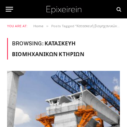
»
YOU ARE AT:
Home
Posts Tagged "Κατασκευή βιομηχανικών κτηρίων"
BROWSING:
ΚΑΤΑΣΚΕΥΉ
ΒΙΟΜΗΧΑΝΙΚΏΝ ΚΤΗΡΊΩΝ