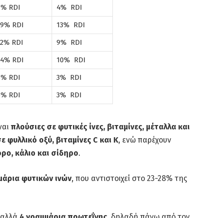
9% RDI
4% RDI
19% RDI
13% RDI
12% RDI
9% RDI
14% RDI
10% RDI
6% RDI
3% RDI
6% RDI
3% RDI
ναι
πλούσιες σε φυτικές ίνες, βιταμίνες, μέταλλα και
σε φυλλικό οξύ, βιταμίνες C και K
, ενώ παρέχουν
ρο, κάλιο και σίδηρο
.
μάρια φυτικών ινών
, που αντιστοιχεί στο 23-28% της
αλλά
4 γραμμάρια πρωτεΐνης
, δηλαδή πάνω από τον