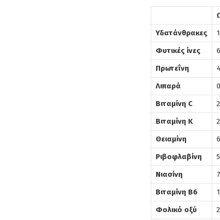
Υδατάνθρακες
1
Φυτικές ίνες
Πρωτεΐνη
Λιπαρά
Βιταμίνη C
Βιταμίνη Κ
Θειαμίνη
Ριβοφλαβίνη
Νιασίνη
Βιταμίνη Β6
Φολικό οξύ