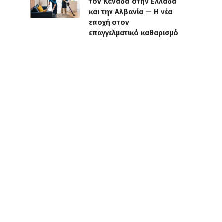
τον Καναδά στην Ελλάδα
και την Αλβανία — Η νέα
εποχή στον
επαγγελματικό καθαρισμό