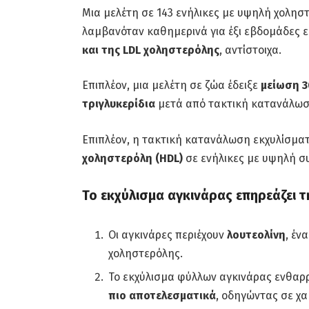
Μια μελέτη σε 143 ενήλικες με υψηλή χοληστ
λαμβανόταν καθημερινά για έξι εβδομάδες 
και της LDL χοληστερόλης
, αντίστοιχα.
Επιπλέον, μια μελέτη σε ζώα έδειξε
μείωση 3
τριγλυκερίδια
μετά από τακτική κατανάλωσ
Επιπλέον, η τακτική κατανάλωση εκχυλίσμα
χοληστερόλη (HDL)
σε ενήλικες με υψηλή σ
Το εκχύλισμα αγκινάρας επηρεάζει 
Οι αγκινάρες περιέχουν
λουτεολίνη
, έν
χοληστερόλης.
Το εκχύλισμα φύλλων αγκινάρας ενθαρρ
πιο αποτελεσματικά
, οδηγώντας σε χ