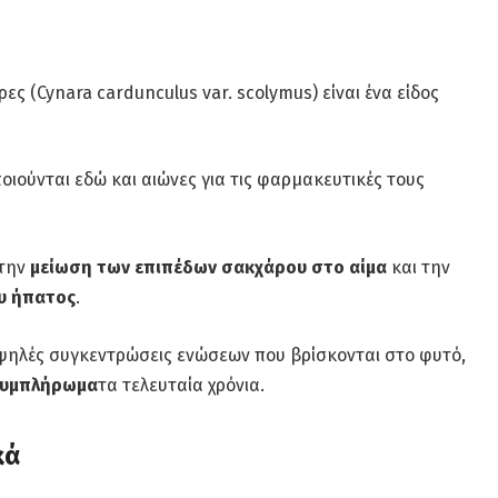
ες (Cynara cardunculus var. scolymus) είναι ένα είδος
οιούνται εδώ και αιώνες για τις φαρμακευτικές τους
 την
μείωση των επιπέδων σακχάρου στο αίμα
και την
ου ήπατος
.
 υψηλές συγκεντρώσεις ενώσεων που βρίσκονται στο φυτό,
 συμπλήρωμα
τα τελευταία χρόνια.
κά