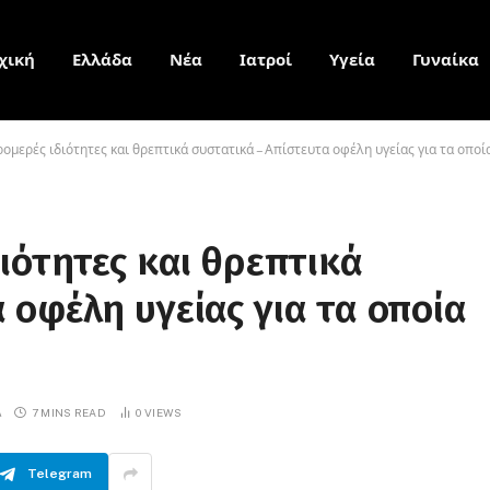
χική
Ελλάδα
Νέα
Ιατροί
Υγεία
Γυναίκα
ρομερές ιδιότητες και θρεπτικά συστατικά – Απίστευτα οφέλη υγείας για τα οποία
διότητες και θρεπτικά
 οφέλη υγείας για τα οποία
Α
7 MINS READ
0
VIEWS
Telegram