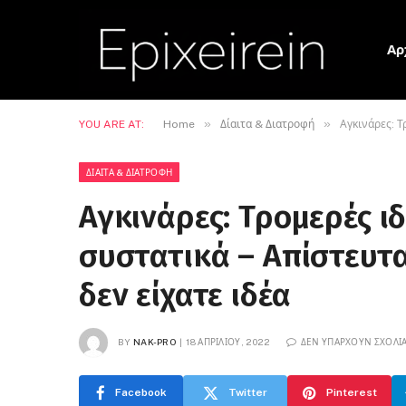
Αρ
»
»
YOU ARE AT:
Home
Δίαιτα & Διατροφή
Αγκινάρες: Τ
ΔΊΑΙΤΑ & ΔΙΑΤΡΟΦΉ
Αγκινάρες: Τρομερές ι
συστατικά – Απίστευτα
δεν είχατε ιδέα
BY
NAK-PRO
18 ΑΠΡΙΛΊΟΥ, 2022
ΔΕΝ ΥΠΆΡΧΟΥΝ ΣΧΌΛΙ
Facebook
Twitter
Pinterest