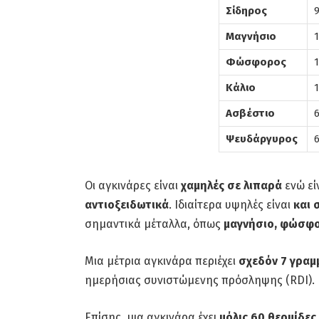
Σίδηρος
Μαγνήσιο
Φώσφορος
Κάλιο
Ασβέστιο
Ψευδάργυρος
Οι αγκινάρες είναι
χαμηλές σε λιπαρά
ενώ εί
αντιοξειδωτικά
. Ιδιαίτερα υψηλές είναι
και 
σημαντικά μέταλλα, όπως
μαγνήσιο, φώσφο
Μια μέτρια αγκινάρα περιέχει
σχεδόν 7 γραμ
ημερήσιας συνιστώμενης πρόσληψης (RDI).
Επίσης, μια αγκινάρα έχει
μόλις 60 θερμίδες