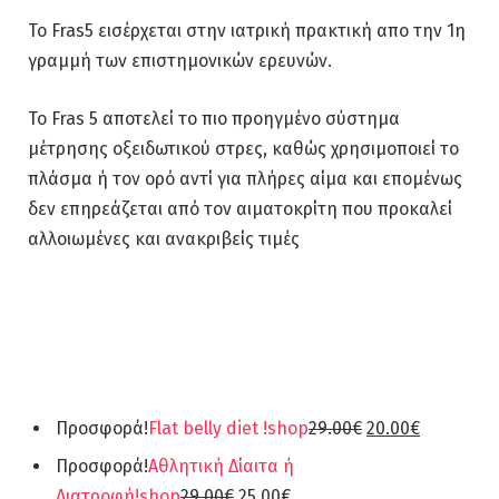
Το Fras5 εισέρχεται στην ιατρική πρακτική απο την 1η
γραμμή των επιστημονικών ερευνών.
Το Fras 5 αποτελεί το πιο προηγμένο σύστημα
μέτρησης οξειδωτικού στρες, καθώς χρησιμοποιεί το
πλάσμα ή τον ορό αντί για πλήρες αίμα και επομένως
δεν επηρεάζεται από τον αιματοκρίτη που προκαλεί
αλλοιωμένες και ανακριβείς τιμές
Προσφορά!
Flat belly diet !
shop
29.00€
20.00€
Προσφορά!
Αθλητική Δίαιτα ή
Διατροφή!
shop
29.00€
25.00€