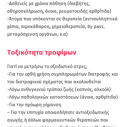
-Ασθενείς με χρόνια πάθηση (διαβήτης,
αθηροσκλήρωση, άνοια, ρευματοειδής αρθρίτιδα)
-Άτομα που υπόκεινται σε θεραπεία (αντισυλληπτικά
χάπια, αιμοκάθαρση, χημειοθεραπεία, by pass,
μεταμόσχευση οργάνων, κ.α)
Tοξικότητα τροφίμων
Γιατί να μετρήσω το οξειδωτικό στρες;
-Για την ορθή χρήση συμπληρωμάτων διατροφής και
του διατροφικού σχήματος που ακολουθείται
-Λόγω ανθυγιεινού τρόπου ζωής (καπνός, αλκοόλ)
-Λόγω παθολογικών καταστάσεων (άνοια, αρθρίτιδα)
-Για την πρόωρη γήρανση
– Για την επιτυχία οποιασδήποτε αντιοξειδωτικής
αγωγής ή άλλων φαρμακευτικών θεραπειών που