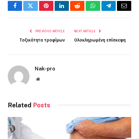
Facebook
Twitter
Pinterest
LinkedIn
Reddit
WhatsApp
Telegram
Email
PREVIOUS ARTICLE
NEXT ARTICLE
Tοξικότητα τροφίμων
Ολοκληρωμένη επίσκεψη
Nak-pro
Website
Related
Posts