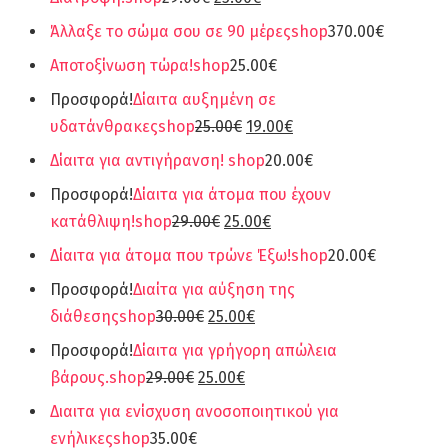
Άλλαξε το σώμα σου σε 90 μέρες
shop
370.00€
Αποτοξίνωση τώρα!
shop
25.00€
Προσφορά!
Δίαιτα αυξημένη σε
υδατάνθρακες
shop
25.00€
19.00€
Δίαιτα για αντιγήρανση!
shop
20.00€
Προσφορά!
Δίαιτα για άτομα που έχουν
κατάθλιψη!
shop
29.00€
25.00€
Δίαιτα για άτομα που τρώνε Έξω!
shop
20.00€
Προσφορά!
Διαίτα για αύξηση της
διάθεσης
shop
30.00€
25.00€
Προσφορά!
Δίαιτα για γρήγορη απώλεια
βάρους.
shop
29.00€
25.00€
Διαιτα για ενίσχυση ανοσοποιητικού για
ενήλικες
shop
35.00€