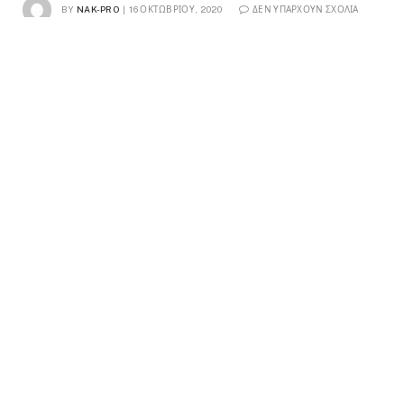
BY
NAK-PRO
16 ΟΚΤΩΒΡΊΟΥ, 2020
ΔΕΝ ΥΠΆΡΧΟΥΝ ΣΧΌΛΙΑ
3 MINS READ
0
VIEWS
Προγράμματα διατροφής εξ’αποστάσεως
Το θέμα της
απόστασης ήταν ανέκαθεν δύσκολο κομμάτι μέχρι να