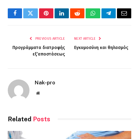
Facebook
Twitter
Pinterest
LinkedIn
Reddit
WhatsApp
Telegram
Email
PREVIOUS ARTICLE
NEXT ARTICLE
Προγράμματα διατροφής
Εγκυμοσύνη και θηλασμός
εξ’αποστάσεως
Nak-pro
Website
Related
Posts