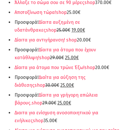
Άλλαξε το σώμα σου σε 90 μέρες
shop
370.00€
Αποτοξίνωση τώρα!
shop
25.00€
Προσφορά!
Δίαιτα αυξημένη σε
υδατάνθρακες
shop
25.00€
19.00€
Δίαιτα για αντιγήρανση!
shop
20.00€
Προσφορά!
Δίαιτα για άτομα που έχουν
κατάθλιψη!
shop
29.00€
25.00€
Δίαιτα για άτομα που τρώνε Έξω!
shop
20.00€
Προσφορά!
Διαίτα για αύξηση της
διάθεσης
shop
30.00€
25.00€
Προσφορά!
Δίαιτα για γρήγορη απώλεια
βάρους.
shop
29.00€
25.00€
Διαιτα για ενίσχυση ανοσοποιητικού για
ενήλικες
shop
35.00€