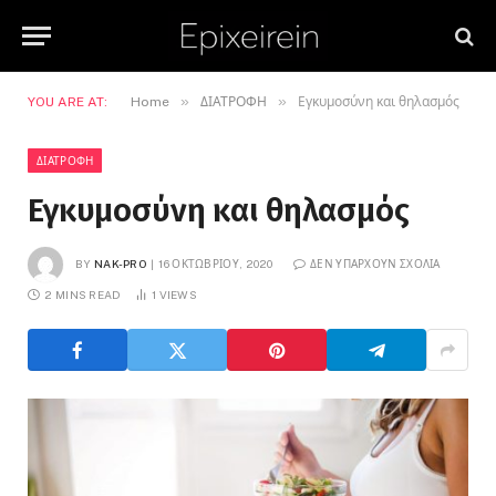
»
»
YOU ARE AT:
Home
ΔΙΑΤΡΟΦΗ
Εγκυμοσύνη και θηλασμός
ΔΙΑΤΡΟΦΗ
Εγκυμοσύνη και θηλασμός
BY
NAK-PRO
16 ΟΚΤΩΒΡΊΟΥ, 2020
ΔΕΝ ΥΠΆΡΧΟΥΝ ΣΧΌΛΙΑ
2 MINS READ
1
VIEWS