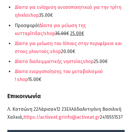
Δίαιτα για ενίσχυση ανοσοποιητικού για την τρίτη
ηλικία
shop
35.00€
Προσφορά!
Δίαιτα για μείωση της
κυτταρίτιδας!
shop
35.00€
25.00€
Δίαιτα για μείωση του λίπους στην περιφέρεια και
στους γλουτούς.
shop
20.00€
Δίαιτα διαλειμματικής νηστείας
shop
25.00€
Δίαιτα ενεργοποίησης του μεταβολισμού
!
shop
15.00€
Επικοινωνία
Λ. Κατσώνη 22Λάρισα412 23ΕλλάδαΑντιγόνη Βασιλική
Χαλκιά,
https://activeat.gr
info@activeat.gr
2410551537