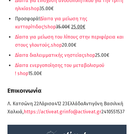
Δίαιτα για ενίσχυση ανοσοποιητικού για την τρίτη
ηλικία
shop
35.00€
Προσφορά!
Δίαιτα για μείωση της
κυτταρίτιδας!
shop
35.00€
25.00€
Δίαιτα για μείωση του λίπους στην περιφέρεια και
στους γλουτούς.
shop
20.00€
Δίαιτα διαλειμματικής νηστείας
shop
25.00€
Δίαιτα ενεργοποίησης του μεταβολισμού
!
shop
15.00€
Επικοινωνία
Λ. Κατσώνη 22Λάρισα412 23ΕλλάδαΑντιγόνη Βασιλική
Χαλκιά,
https://activeat.gr
info@activeat.gr
2410551537