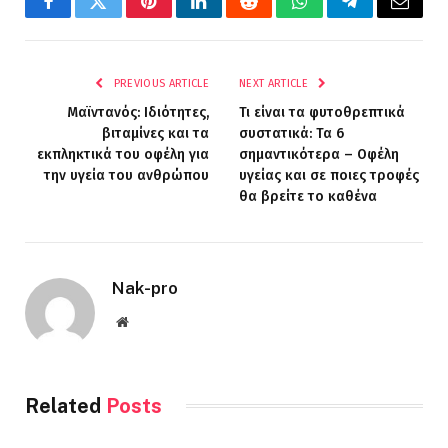
Facebook
Twitter
Pinterest
LinkedIn
Reddit
WhatsApp
Telegram
Email
PREVIOUS ARTICLE
NEXT ARTICLE
Μαϊντανός: Ιδιότητες,
Τι είναι τα φυτοθρεπτικά
βιταμίνες και τα
συστατικά: Τα 6
εκπληκτικά του οφέλη για
σημαντικότερα – Οφέλη
την υγεία του ανθρώπου
υγείας και σε ποιες τροφές
θα βρείτε το καθένα
Nak-pro
Website
Related
Posts