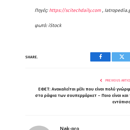
Πηγές:
https://scitechdaily.com
, Iatropedia.
φωτό: iStock
SHARE.
Facebook
Twi
PREVIOUS ARTIC
ΕΦΕΤ: Ανακαλείται μέλι που είναι πολύ γνώρι
στα ράφια των σουπερμάρκετ – Ποιο είναι και 
εντόπισ
Nak-pro