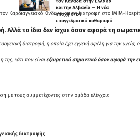
τον Καναδά στην Ελλάδα
και την Αλβανία — Η νέα
τον Καρδιαγγειακό Κίνδυνο και τη Διατροφή στο IMIM-Hospit
εποχή στον
επαγγελματικό καθαρισμό
φή. Αλλά το ίδιο δεν ίσχυε όσον αφορά τη σωματι
ογειακή διατροφή, η οποία έχει εγγενή οφέλη για την υγεία, 
η της, κάτι που είναι
εξαιρετικά σημαντικό όσον αφορά την ε
ση με τους συμμετέχοντες στην ομάδα ελέγχου:
γειακής διατροφής