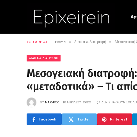
Αρ
»
»
YOU ARE AT:
Home
Δίαιτα & Διατροφή
Μεσογειακή δ
ΔΊΑΙΤΑ & ΔΙΑΤΡΟΦΉ
Μεσογειακή διατροφή: 
«μεταδοτικά» – Τι απί
BY
NAK-PRO
18 ΑΠΡΙΛΊΟΥ, 2022
ΔΕΝ ΥΠΆΡΧΟΥΝ ΣΧΌΛΙ
Facebook
Twitter
Pinterest