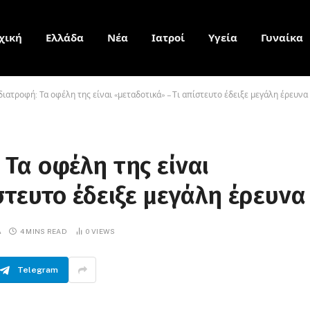
χική
Ελλάδα
Νέα
Ιατροί
Υγεία
Γυναίκα
ιατροφή: Τα οφέλη της είναι «μεταδοτικά» – Τι απίστευτο έδειξε μεγάλη έρευνα
Τα οφέλη της είναι
στευτο έδειξε μεγάλη έρευνα
Α
4 MINS READ
0
VIEWS
Telegram