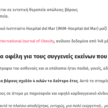
εται σε εντατική θεραπεία απώλειας βάρους
πεία.
ό Ινστιτούτο Hospital del Mar (IMIM-Hospital del Mar) μαζί μ
nternational Journal of Obesity
, ανέλυσε δεδομένα από 148 
 οφέλη για τους συγγενείς εκείνων πο
τροφοι του ασθενούς και οι υπόλοιποι ήταν παιδιά, γονείς, α
α βάρους σχεδόν 4 κιλών το δεύτερο έτος
. Αυτά τα στοιχε
ρους σε άτομα με παχυσαρκία και υψηλό καρδιαγγειακό κίνδ
 αυτό το πλαίσιο αποδείχτηκε, ευτυχώς, μια πολύ ευεργετική…