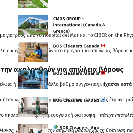
CMGS GROUP –
International (Canada &
Greece)
ε γιατρούς από το Hospital del Mar και το CIBER on the Physi
BOS Cleaners Canada
μέλη οικογενειών ασθενών στο πρόγραμμα απώλειας βάρους 
υ την ακολουθούν για απώλεια βάρους
BOS Cleaners Albania
δέλφια ή είχαν κάποιον άλλο βαθμό συγγένειας),
έχασαν κατά 
ία ήταν καλύτερα σε περιπτώσεις όπου ο συγγενής έτρωγε μαζί
BOS Cleaners Ελλάδα
υνο ακολουθώντας την μεσογειακή διατροφή,
“πέτυχε αποτελέ
BOS Cleaners: Από
 μόλυνση, με αποτέλεσμα την απώλεια βάρους και τη βελτίωση 