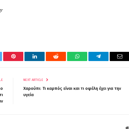
gr
tter
Pinterest
LinkedIn
Reddit
WhatsApp
Telegram
Ema
LE
NEXT ARTICLE
μο
Χαρούπι: Τι καρπός είναι και τι οφέλη έχει για την
τι
υγεία
αν