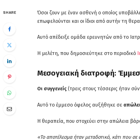
Όσοι ζουν με έναν ασθενή ο οποίος υποβάλλ
SHARE
επωφελούνται και οι ίδιοι από αυτήν τη θερα
Αυτό απέδειξε ομάδα ερευνητών από το Ιατρικ
Η μελέτη, που δημοσιεύτηκε στο περιοδικό
I
Μεσογειακή διατροφή: Έμμεσα
Οι συγγενείς
(τρεις στους τέσσερις ήταν σύν
Αυτό το έμμεσο όφελος αυξήθηκε σε
απώλει
Η θεραπεία, που στοχεύει στην απώλεια βά
«Το αποτέλεσμα ήταν μεταδοτικό, κάτι που σε