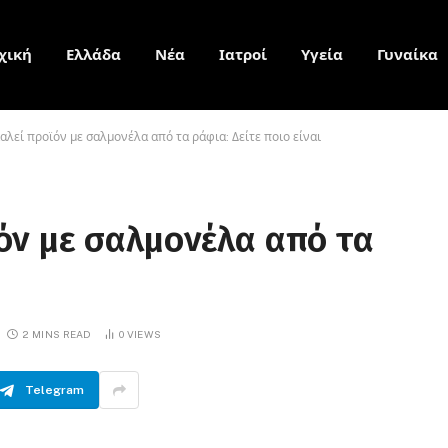
χική
Ελλάδα
Νέα
Ιατροί
Υγεία
Γυναίκα
λεί προϊόν με σαλμονέλα από τα ράφια: Δείτε ποιο είναι
όν με σαλμονέλα από τα
2 MINS READ
0
VIEWS
Telegram