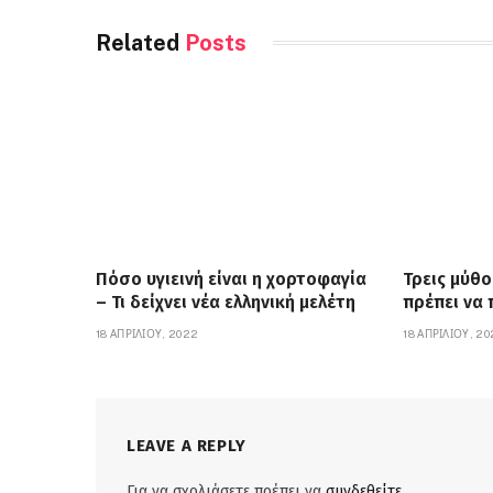
Related
Posts
Πόσο υγιεινή είναι η χορτοφαγία
Τρεις μύθο
– Τι δείχνει νέα ελληνική μελέτη
πρέπει να
18 ΑΠΡΙΛΊΟΥ, 2022
18 ΑΠΡΙΛΊΟΥ, 2
LEAVE A REPLY
Για να σχολιάσετε πρέπει να
συνδεθείτε
.