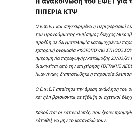
Η ανακοίνωση του ΕΦΕΤ για
ΠΙΠΕΡΙΑ ΚΤΨ
Ο Ε.Φ.Ε.Τ και συγκεκριμένα η Περιφερειακή Δι
του Προγράμματος «Επίσημος έλεγχος Μικροβ
προέβη σε δειγματοληψία κατεψυγμένου παρα
εμπορική ονομασία «ΚΟΤΟΠΟΥΛΟ ΣΤΗΘΟΣ ΣΟΥΒ
ημερομηνία παραγωγής/κατάψυξης 23/02/21 κ
διακινείται από την επιχείρηση ΓΟΓΓΑΚΗΣ ΑΕΒΕ
Ιωαννίνων, διαπιστώθηκε η παρουσία Salmone
Ο Ε.Φ.Ε.Τ απαίτησε την άμεση ανάκληση του σ
και ήδη βρίσκονται σε εξέλιξη οι σχετικοί έλεγχ
Καλούνται οι καταναλωτές, που έχουν προμηθε
κάτωθι), να μην το καταναλώσουν.