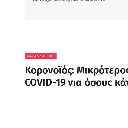
ΔΊΑΙΤΑ & ΔΙΑΤΡΟΦΉ
Κορονοϊός: Μικρότερο
COVID-19 για όσους κ
και ψαροφαγική διατ
BY
NAK-PRO
13 ΙΟΥΝΊΟΥ, 2021
ΔΕΝ ΥΠΆΡΧΟΥΝ ΣΧΌΛΙΑ
Facebook
Twitter
Pinterest