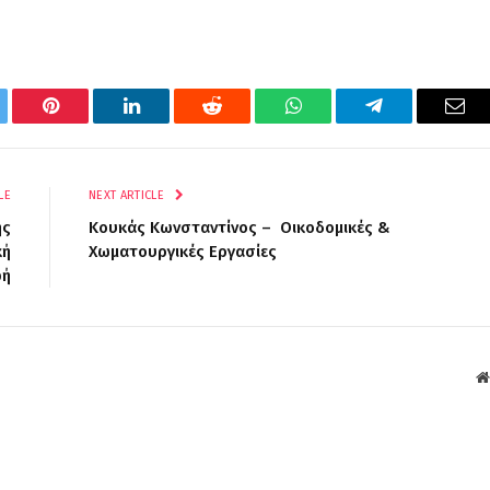
tter
Pinterest
LinkedIn
Reddit
WhatsApp
Telegram
Ema
LE
NEXT ARTICLE
ής
Κουκάς Κωνσταντίνος – Οικοδομικές &
κή
Χωματουργικές Εργασίες
φή