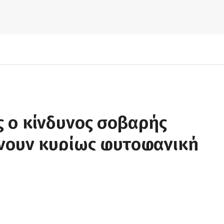
ς ο κίνδυνος σοβαρής
άνουν κυρίως φυτοφαγική
ροφή
2 MINS READ
0
VIEWS
Telegram