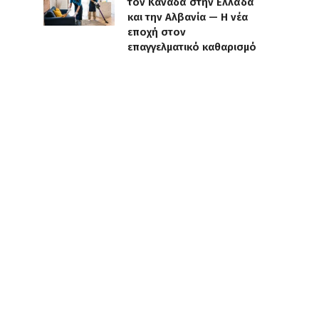
τον Καναδά στην Ελλάδα
και την Αλβανία — Η νέα
εποχή στον
επαγγελματικό καθαρισμό