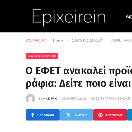
Αρ
»
»
YOU ARE AT:
Home
Δίαιτα & Διατροφή
Ο ΕΦΕΤ ανακα
ΔΊΑΙΤΑ & ΔΙΑΤΡΟΦΉ
Ο ΕΦΕΤ ανακαλεί προϊ
ράφια: Δείτε ποιο είναι
BY
NAK-PRO
13 ΙΟΥΝΊΟΥ, 2021
ΔΕΝ ΥΠΆΡΧΟΥΝ ΣΧΌΛΙΑ
Facebook
Twitter
Pinterest