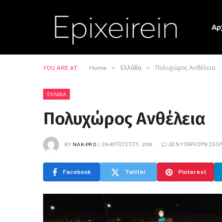
Αρ
»
»
YOU ARE AT:
Home
Ελλάδα
Πολυχώρος Ανθέλεια
ΕΛΛΆΔΑ
Πολυχώρος Ανθέλεια
BY
NAK-PRO
28 ΑΥΓΟΎΣΤΟΥ, 2016
ΔΕΝ ΥΠΆΡΧΟΥΝ ΣΧΌΛ
Facebook
Twitter
Pinterest