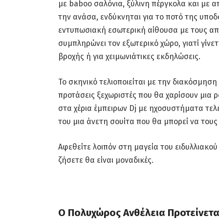
με baboo σαλόνια, ξύλινη πέργκολα και με 
την ανάσα, ενδύκνηται για το ποτό της υποδο
εντυπωσιακή εσωτερική αίθουσα με τους απα
συμπληρώνει τον εξωτερικό χώρο, γιατί γίνετ
βροχής ή για χειμωνιάτικες εκδηλώσεις.
Το σκηνικό τελιοποιείται με την διακόσμηση
προτάσεις ξεχωριστές που θα χαρίσουν μια ρ
στα χέρια έμπειρων Dj με ηχοσυστήματα τελε
του μια άνετη σουίτα που θα μπορεί να τους 
Αφεθείτε λοιπόν στη μαγεία του ειδυλλιακού
ζήσετε θα είναι μοναδικές.
Ο Πολυχώρος Ανθέλεια Προτείνεται