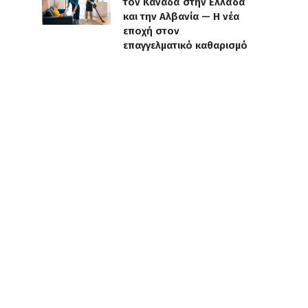
τον Καναδά στην Ελλάδα
και την Αλβανία — Η νέα
εποχή στον
επαγγελματικό καθαρισμό