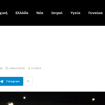
χική
Ελλάδα
Νέα
Ιατροί
Υγεία
Γυναίκα
ΙΑ
3 MINS READ
0
VIEWS
Telegram