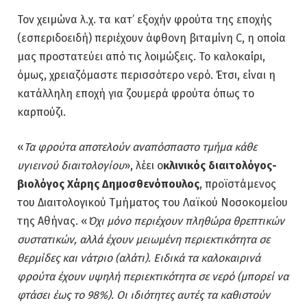
Τον χειμώνα λ.χ. τα κατ’ εξοχήν φρούτα της εποχής
(εσπεριδοειδή) περιέχουν άφθονη βιταμίνη C, η οποία
μας προστατεύει από τις λοιμώξεις. Το καλοκαίρι,
όμως, χρειαζόμαστε περισσότερο νερό. Έτσι, είναι η
κατάλληλη εποχή για ζουμερά φρούτα όπως το
καρπούζι.
«
Τα φρούτα αποτελούν αναπόσπαστο τμήμα κάθε
υγιεινού διαιτολογίου
», λέει ο
κλινικός διαιτολόγος-
βιολόγος Χάρης Δημοσθενόπουλος
, προϊστάμενος
του Διαιτολογικού Τμήματος του Λαϊκού Νοσοκομείου
της Αθήνας. «
Όχι μόνο περιέχουν πληθώρα θρεπτικών
συστατικών, αλλά έχουν μειωμένη περιεκτικότητα σε
θερμίδες και νάτριο (αλάτι). Ειδικά τα καλοκαιρινά
φρούτα έχουν υψηλή περιεκτικότητα σε νερό (μπορεί να
φτάσει έως το 98%). Οι ιδιότητες αυτές τα καθιστούν