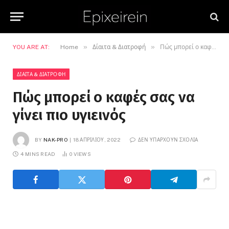
»
»
YOU ARE AT:
Home
Δίαιτα & Διατροφή
Πώς μπορεί ο καφές σας να γίνει πιο υγιεινός
ΔΊΑΙΤΑ & ΔΙΑΤΡΟΦΉ
Πώς μπορεί ο καφές σας να
γίνει πιο υγιεινός
BY
NAK-PRO
18 ΑΠΡΙΛΊΟΥ, 2022
ΔΕΝ ΥΠΆΡΧΟΥΝ ΣΧΌΛΙΑ
4 MINS READ
0
VIEWS