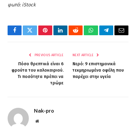
φωτό: iStock
Facebook
Twitter
Pinterest
LinkedIn
Reddit
WhatsApp
Telegram
Email
PREVIOUS ARTICLE
NEXT ARTICLE
Πόσο θρεπτικά είναι 6
Νερό: 9 επιστημονικά
φρούτα του καλοκαιριού.
τεκμηριωμένα οφέλη που
Τι ποσότητα πρέπει να
παρέχει στην υγεία
τρώμε
Nak-pro
Website