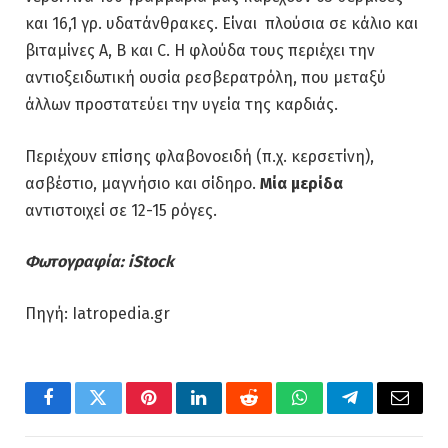
και 16,1 γρ. υδατάνθρακες. Είναι πλούσια σε κάλιο και
βιταμίνες Α, Β και C. Η φλούδα τους περιέχει την
αντιοξειδωτική ουσία ρεσβερατρόλη, που μεταξύ
άλλων προστατεύει την υγεία της καρδιάς.
Περιέχουν επίσης φλαβονοειδή (π.χ. κερσετίνη),
ασβέστιο, μαγνήσιο και σίδηρο.
Μία μερίδα
αντιστοιχεί σε 12-15 ρόγες.
Φωτογραφία: iStock
Πηγή: Iatropedia.gr
Facebook
Twitter
Pinterest
LinkedIn
Reddit
WhatsApp
Telegram
Email