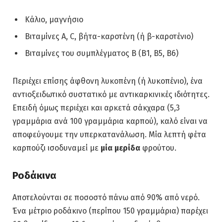
Κάλιο, μαγνήσιο
Βιταμίνες Α, C, βήτα-καροτένη (ή β-καροτένιο)
Βιταμίνες του συμπλέγματος Β (Β1, Β5, Β6)
Περιέχει επίσης άφθονη λυκοπένη (ή λυκοπένιο), ένα
αντιοξειδωτικό συστατικό με αντικαρκινικές ιδιότητες.
Επειδή όμως περιέχει και αρκετά σάκχαρα (5,3
γραμμάρια ανά 100 γραμμάρια καρπού), καλό είναι να
αποφεύγουμε την υπερκατανάλωση. Μία λεπτή φέτα
καρπούζι ισοδυναμεί με
μία μερίδα
φρούτου.
Ροδάκινα
Αποτελούνται σε ποσοστό πάνω από 90% από νερό.
Ένα μέτριο ροδάκινο (περίπου 150 γραμμάρια) παρέχει