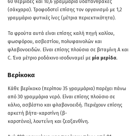
60 θερμίδες και 10,6 γραμμάρια υδατάνθρακες
(σάκχαρα). Τροφοδοτεί επίσης τον οργανισμό με 1,2
γραμμάριο φυτικές ίνες (μέτρια περιεκτικότητα).
Τα φρούτα αυτά είναι επίσης καλή πηγή καλίου,
φωσφόρου, ασβεστίου, πολυφαινολών και
φλαβονοειδών. Είναι επίσης πλούσια σε βιταμίνη Α και
C. Ένα μέτριο ροδάκινο ισοδυναμεί με
μία μερίδα
.
Βερίκοκα
Κάθε βερίκοκο (περίπου 35 γραμμάρια) παρέχει πάνω
από 30 γραμμάρια νερό. Είναι επίσης πλούσιο σε
κάλιο, ασβέστιο και φλαβονοειδή. Περιέχουν επίσης
αρκετή βήτα-καροτίνη (β-
καροτένιο), λουτεΐνη και ζεαξανθίνη.