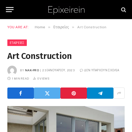
»
»
YOU ARE AT:
Home
Εταιρείες
Art Construction
ΕΤΑΙΡΕΊΕΣ
Art Construction
BY
NAK-PRO
23 ΙΑΝΟΥΑΡΊΟΥ, 2023
ΔΕΝ ΥΠΆΡΧΟΥΝ ΣΧΌΛΙΑ
1 MIN READ
0
VIEWS