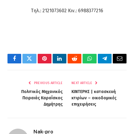
Τηλ.: 2121073602 Κιν.: 6988377216
Facebook
Twitter
Pinterest
LinkedIn
Reddit
WhatsApp
Telegram
Email
PREVIOUS ARTICLE
NEXT ARTICLE
Πολιτικός Μηχανικός
ΚΙΝΤΕΡΗΣ | κατασκευή
Πειραιάς Καραΐσκος
κτιρίων – οικοδομικές
Δημήτρης
επιχειρήσεις
Nak-pro