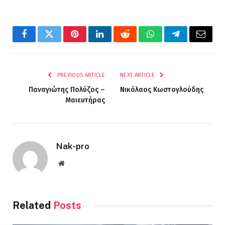
Facebook
Twitter
Pinterest
LinkedIn
Reddit
WhatsApp
Telegram
Email
PREVIOUS ARTICLE
NEXT ARTICLE
Παναγιώτης Πολύζος –
Νικόλαος Κωστογλούδης
Μαιευτήρας
Nak-pro
Website
Related
Posts