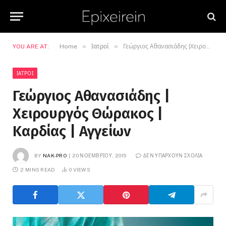
»
»
YOU ARE AT:
Home
Ιατροί
Γεώργιος Αθανασιάδης |Χειρουργός Θώρακος | Καρδίας | Αγγείων
ΙΑΤΡΟΊ
Γεώργιος Αθανασιάδης |
Χειρουργός Θώρακος |
Καρδίας | Αγγείων
BY
NAK-PRO
20 ΝΟΕΜΒΡΊΟΥ, 2015
ΔΕΝ ΥΠΆΡΧΟΥΝ ΣΧΌΛΙΑ
2 MINS READ
0
VIEWS