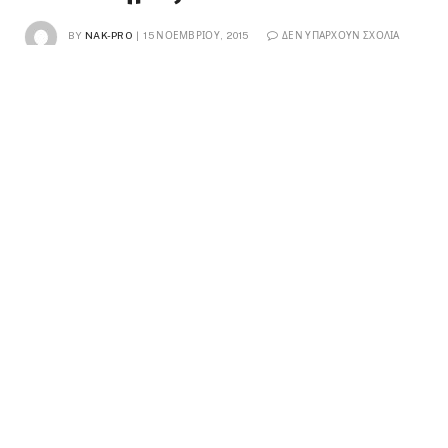
BY
NAK-PRO
15 ΝΟΕΜΒΡΊΟΥ, 2015
ΔΕΝ ΥΠΆΡΧΟΥΝ ΣΧΌΛΙΑ
2 MINS READ
0
VIEWS