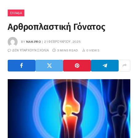
ΕΛΛΆΔΑ
Αρθροπλαστική Γόνατος
BY
NAK-PRO
21 ΦΕΒΡΟΥΑΡΊΟΥ, 2025
ΔΕΝ ΥΠΆΡΧΟΥΝ ΣΧΌΛΙΑ
3 MINS READ
0
VIEWS