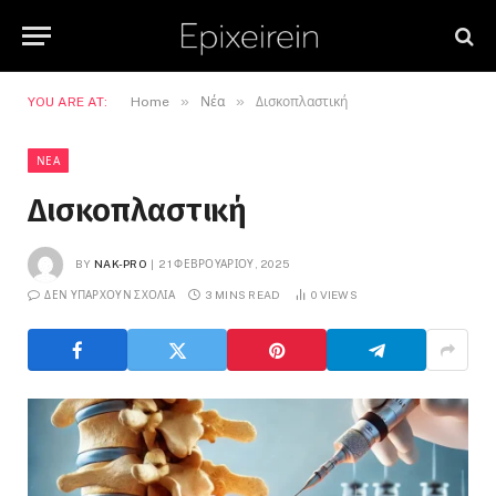
»
»
YOU ARE AT:
Home
Νέα
Δισκοπλαστική
ΝΈΑ
Δισκοπλαστική
BY
NAK-PRO
21 ΦΕΒΡΟΥΑΡΊΟΥ, 2025
ΔΕΝ ΥΠΆΡΧΟΥΝ ΣΧΌΛΙΑ
3 MINS READ
0
VIEWS