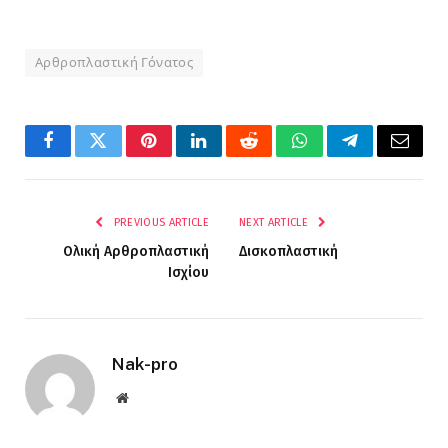
Αρθροπλαστική Γόνατος
Facebook
Twitter
Pinterest
LinkedIn
Reddit
WhatsApp
Telegram
Email
PREVIOUS ARTICLE
NEXT ARTICLE
Ολική Αρθροπλαστική
Δισκοπλαστική
Ισχίου
Nak-pro
Website