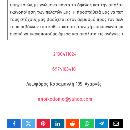
υπηρεσιών, με γνώμονα πάντα το όφελος και την απόλυτη
ικανοποίηση των πελατών μας. Η προσπάθειά μας να πετύχ
τους στόχους μας βασίζεται στον σεβασμό προς τον πελάτη
το περιβάλλον του καθώς και στη συνεχή επικοινωνία μαζί τ
σκοπό να ικανοποιούμε άμεσα και απόλυτα τις ανάγκες του.
2130411024
6974103410
Λεωφόρος Καραμανλή 105, Αχαρνές
enoikodomo@yahoo.com
Facebook
Twitter
Pinterest
LinkedIn
Reddit
WhatsApp
Telegram
Email