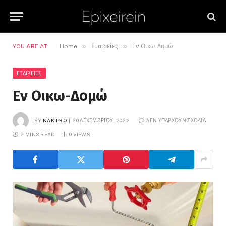
»
»
YOU ARE AT:
Home
Εταιρείες
Εν Οικω-Δομώ
ΕΤΑΙΡΕΊΕΣ
Εν Οικω-Δομώ
BY
NAK-PRO
20 ΔΕΚΕΜΒΡΊΟΥ, 2022
ΔΕΝ ΥΠΆΡΧΟΥΝ ΣΧΌΛΙΑ
2 MINS READ
0
VIEWS