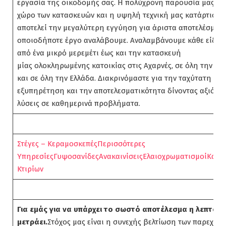
εργασία της οικοδομής σας. Η πολύχρονη παρουσία μας στ
χώρο των κατασκευών και η υψηλή τεχνική μας κατάρτιση
αποτελεί την μεγαλύτερη εγγύηση για άριστα αποτελέσματα
οποιοδήποτε έργο αναλάβουμε. Αναλαμβάνουμε κάθε είδου
από ένα μικρό μερεμέτι έως και την κατασκευή
μίας ολοκληρωμένης κατοικίας στις Αχαρνές, σε όλη την Ατ
και σε όλη την Ελλάδα. Διακρινόμαστε για την ταχύτατη
εξυπηρέτηση και την αποτελεσματικότητα δίνοντας αξιόπισ
λύσεις σε καθημερινά προβλήματα.
Στέγες – Kεραμοσκεπές
Περισσότερες
Υπηρεσίες
Γυψοσανίδες
Ανακαινίσεις
Ελαιοχρωματισμοί
Κατα
Κτιρίων
Για εμάς για να υπάρχει το σωστό αποτέλεσμα η λεπτομέ
μετράει.
Στόχος μας είναι η συνεχής βελτίωση των παρεχόμ