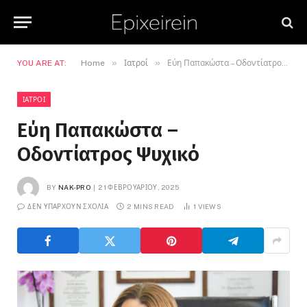
»
»
YOU ARE AT:
Home
Ιατροί
Εύη Παπακώστα – Οδοντίατρος Ψυχικό
ΙΑΤΡΟΊ
Εύη Παπακώστα –
Οδοντίατρος Ψυχικό
BY
NAK-PRO
21 ΦΕΒΡΟΥΑΡΊΟΥ, 2025
ΔΕΝ ΥΠΆΡΧΟΥΝ ΣΧΌΛΙΑ
2 MINS READ
1
VIEWS