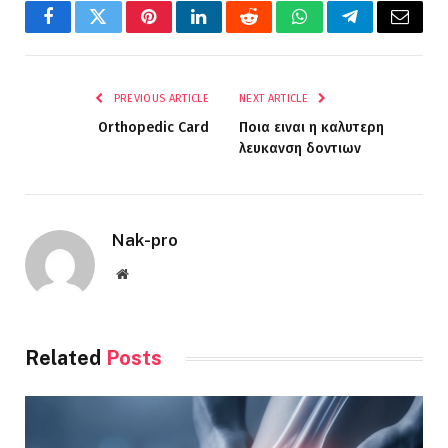
Facebook
Twitter
Pinterest
LinkedIn
Reddit
WhatsApp
Telegram
Email
PREVIOUS ARTICLE
NEXT ARTICLE
Orthopedic Card
Ποια ειναι η καλυτερη
λευκανση δοντιων
Nak-pro
Website
Related
Posts