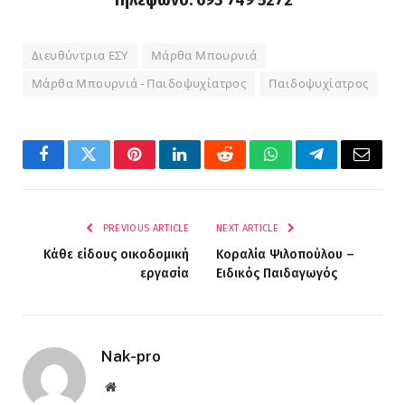
Τηλέφωνο: 693 749 5272
Διευθύντρια ΕΣΥ
Μάρθα Μπουρνιά
Μάρθα Μπουρνιά - Παιδοψυχίατρος
Παιδοψυχίατρος
Facebook
Twitter
Pinterest
LinkedIn
Reddit
WhatsApp
Telegram
Email
PREVIOUS ARTICLE
NEXT ARTICLE
Κάθε είδους οικοδομική
Κοραλία Ψιλοπούλου –
εργασία
Ειδικός Παιδαγωγός
Nak-pro
Website