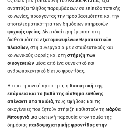
Ως διοικητική υπεύθυνη του
ΚΟ.ΚΕ.Ψ.Υ.Π.Ε
., έχει
αναπτύξει πλήθος παρεμβάσεων σε επίπεδο τοπικής
κοινωνίας, προάγοντας την προσβασιμότητα και την
αποτελεσματικότητα των δημόσιων υπηρεσιών
ψυχικής υγείας
. Δίνει ιδιαίτερη έμφαση στη
διαθεσιμότητα
εξατομικευμένων θεραπευτικών
πλαισίων
, στη συνεργασία με εκπαιδευτικούς και
κοινωνικούς φορείς και στη
στήριξη των
οικογενειών
μέσα από ένα συνεκτικό και
ανθρωποκεντρικό δίκτυο φροντίδας.
Η επιστημονική αρτιότητα, η
διοικητική της
επάρκεια και το βαθύ της αίσθημα ευθύνης
απέναντι στα παιδιά
, τους εφήβους και τις
οικογένειες που ζητούν στήριξη καθιστούν τη
Μάρθα
Μπουρνιά
μια φωτεινή παρουσία στον τομέα της
δημόσιας
παιδοψυχιατρικής φροντίδας στην