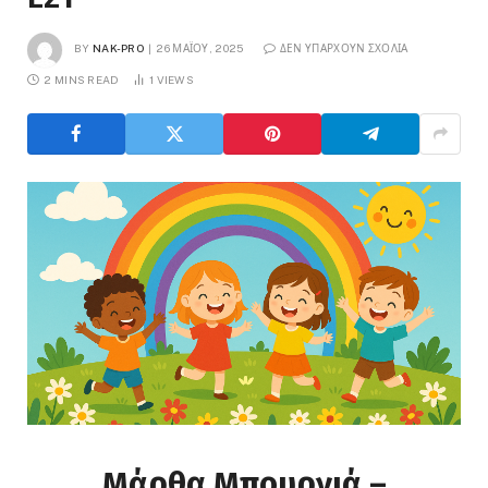
BY
NAK-PRO
26 ΜΑΪ́ΟΥ, 2025
ΔΕΝ ΥΠΆΡΧΟΥΝ ΣΧΌΛΙΑ
2 MINS READ
1
VIEWS
Μάρθα Μπουρνιά –