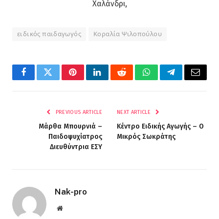
Χαλάνδρι,
ειδικός παιδαγωγός
Κοραλία Ψιλοπούλου
Facebook
Twitter
Pinterest
LinkedIn
Reddit
WhatsApp
Telegram
Email
PREVIOUS ARTICLE
NEXT ARTICLE
Μάρθα Μπουρνιά –
Κέντρο Ειδικής Αγωγής – Ο
Παιδοψυχίατρος
Μικρός Σωκράτης
Διευθύντρια ΕΣΥ
Nak-pro
Website