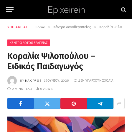
»
»
YOU ARE AT:
Home
Κέντρο Λογοθεραπείας
Κοραλία Ψιλοπούλου – Ειδικός Παιδαγωγός
ΚΈΝΤΡΟ ΛΟΓΟΘΕΡΑΠΕΊΑΣ
Κοραλία Ψιλοπούλου –
Ειδικός Παιδαγωγός
BY
NAK-PRO
12 ΙΟΥΝΊΟΥ, 2025
ΔΕΝ ΥΠΆΡΧΟΥΝ ΣΧΌΛΙΑ
2 MINS READ
0
VIEWS