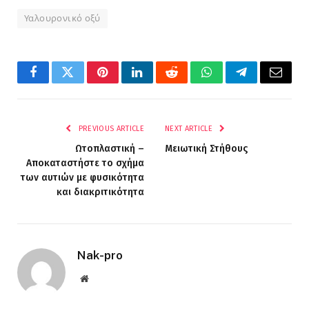
Υαλουρονικό οξύ
Facebook
Twitter
Pinterest
LinkedIn
Reddit
WhatsApp
Telegram
Email
PREVIOUS ARTICLE
NEXT ARTICLE
Ωτοπλαστική –
Μειωτική Στήθους
Αποκαταστήστε το σχήμα
των αυτιών με φυσικότητα
και διακριτικότητα
Nak-pro
Website