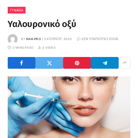
ΓΥΝΑΊΚΑ
Υαλουρονικό οξύ
BY
NAK-PRO
24 ΙΟΥΛΊΟΥ, 2025
ΔΕΝ ΥΠΆΡΧΟΥΝ ΣΧΌΛΙΑ
2 MINS READ
2
VIEWS