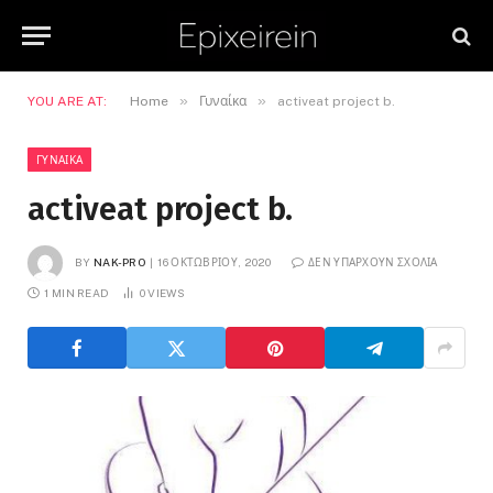
»
»
YOU ARE AT:
Home
Γυναίκα
activeat project b.
ΓΥΝΑΊΚΑ
activeat project b.
BY
NAK-PRO
16 ΟΚΤΩΒΡΊΟΥ, 2020
ΔΕΝ ΥΠΆΡΧΟΥΝ ΣΧΌΛΙΑ
1 MIN READ
0
VIEWS