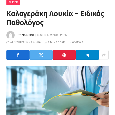
SLIDER
Καλογεράκη Λουκία – Ειδικός
Παθολόγος
BY
NAK-PRO
14 ΦΕΒΡΟΥΑΡΊΟΥ, 2025
ΔΕΝ ΥΠΆΡΧΟΥΝ ΣΧΌΛΙΑ
2 MINS READ
0
VIEWS