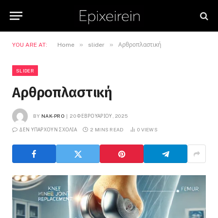
»
»
YOU ARE AT:
Home
slider
Αρθροπλαστική
SLIDER
Αρθροπλαστική
BY
NAK-PRO
20 ΦΕΒΡΟΥΑΡΊΟΥ, 2025
ΔΕΝ ΥΠΆΡΧΟΥΝ ΣΧΌΛΙΑ
2 MINS READ
0
VIEWS