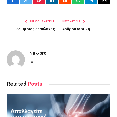
Facebook
Twitter
Pinterest
LinkedIn
Reddit
WhatsApp
Telegram
Email
PREVIOUS ARTICLE
NEXT ARTICLE
Δημήτριος Λαουλάκος
Αρθροπλαστική
Nak-pro
Website
Related
Posts