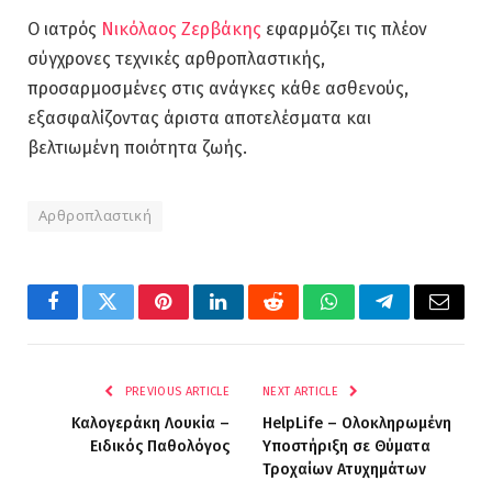
Ο ιατρός
Νικόλαος Ζερβάκης
εφαρμόζει τις πλέον
σύγχρονες τεχνικές αρθροπλαστικής,
προσαρμοσμένες στις ανάγκες κάθε ασθενούς,
εξασφαλίζοντας άριστα αποτελέσματα και
βελτιωμένη ποιότητα ζωής.
Αρθροπλαστική
Facebook
Twitter
Pinterest
LinkedIn
Reddit
WhatsApp
Telegram
Email
PREVIOUS ARTICLE
NEXT ARTICLE
Καλογεράκη Λουκία –
HelpLife – Ολοκληρωμένη
Ειδικός Παθολόγος
Υποστήριξη σε Θύματα
Τροχαίων Ατυχημάτων