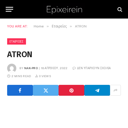
»
»
YOU ARE AT:
Home
Εταιρείες
ATRON
ΕΤΑΙΡΕΊΕΣ
ATRON
BY
NAK-PRO
18 ΑΠΡΙΛΊΟΥ, 2022
ΔΕΝ ΥΠΆΡΧΟΥΝ ΣΧΌΛΙΑ
2 MINS READ
0
VIEWS