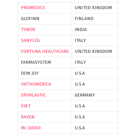
PROMEDICS
UNITED KINGDOM
GLOFINN
FINLAND
TYNOR
INDIA
SANYLEG
ITALY
FORTUNA HEALTHCARE
UNITED KINGDOM
FARMASYSTEM
ITALY
DON JOY
U.S.A
ORTHOMERICA
U.S.A
SPORLASTIC
GERMANY
P.M.T
U.S.A
RAVEN
U.S.A
Mc DAVID
U.S.A