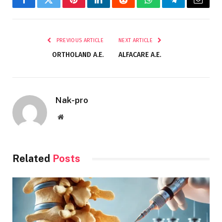
Facebook
Twitter
Pinterest
LinkedIn
Reddit
WhatsApp
Telegram
Email
PREVIOUS ARTICLE
NEXT ARTICLE
ORTHOLAND A.E.
ALFACARE A.E.
Nak-pro
Website
Related
Posts