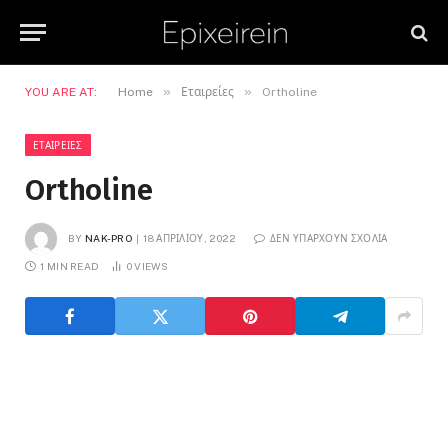
»
»
YOU ARE AT:
Home
Εταιρείες
Ortholine
ΕΤΑΙΡΕΊΕΣ
Ortholine
BY
NAK-PRO
18 ΑΠΡΙΛΊΟΥ, 2022
ΔΕΝ ΥΠΆΡΧΟΥΝ ΣΧΌΛΙΑ
1 MIN READ
0
VIEWS