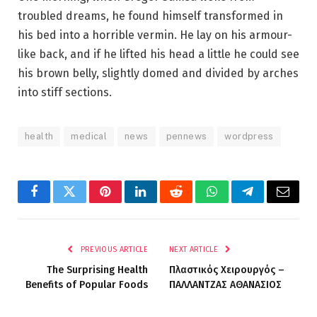
troubled dreams, he found himself transformed in
his bed into a horrible vermin. He lay on his armour-
like back, and if he lifted his head a little he could see
his brown belly, slightly domed and divided by arches
into stiff sections.
health
medical
news
pennews
wordpress
Facebook
Twitter
Pinterest
LinkedIn
Reddit
WhatsApp
Telegram
Email
PREVIOUS ARTICLE
NEXT ARTICLE
The Surprising Health
Πλαστικός Χειρουργός –
Benefits of Popular Foods
ΠΑΛΛΑΝΤΖΑΣ ΑΘΑΝΑΣΙΟΣ