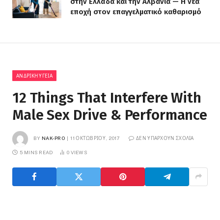
στην Ελλάδα και την Αλβανία — Η νέα
εποχή στον επαγγελματικό καθαρισμό
ΑΝΔΡΙΚΉ ΥΓΕΊΑ
12 Things That Interfere With
Male Sex Drive & Performance
BY
NAK-PRO
11 ΟΚΤΩΒΡΊΟΥ, 2017
ΔΕΝ ΥΠΆΡΧΟΥΝ ΣΧΌΛΙΑ
5 MINS READ
0
VIEWS