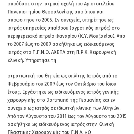
σπούδασε στην Ιατρική σχολή του Αριστοτελείου
Πανεπιστημίου Θεσσαλονίκης από όπου και
αποφοίτησε το 2005. Εν συνεχεία, υπηρέτησε ως
ιατρός υπηρεσίας υπαίθρου (αγροτικός ιατρός) στο
περιφερειακό ιατρείο Φαναρίου (Κ.Υ. Μουζακίου). Απο
το 2007 έως το 2009 ασκήθηκε ως ειδικευόμενος
ιατρός στο Π.Γ.Ν.Θ. ΑΧΕΠΑ στη Π.Ρ.Χ. Χειρουργική
κλινική. Υπηρέτησε τη
στρατιωτική του θητεία ως οπλίτης Ιατρός από το
Φεβρουάριο του 2009 έως τον Οκτώβριο του ίδιου
έτους. Εργάστηκε ως ειδικευόμενος ιατρός γενικής
χειρουργικής στο Dortmund της Γερμανίας και εν
συνεχεία ως ιατρός σε ιδιωτική κλινική των Αθηνών.
Από τον Αύγουστο του 2011 έως τον Αύγουστο του 2015
ασκήθηκε ως ειδικευόμενος ιατρός στην Κλινική
Πλαστικής Χειρουργικής του Γ.Ν.Α. «Ο